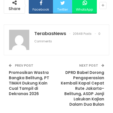
Share
Facebook
Twitter
WhatsApp
TerabasNews
20648 Posts
0
Comments
PREV POST
NEXT POST
Promosikan Wastra
DPRD Babel Dorong
Bangka Belitung, PT
Pengoperasian
TIMAH Dukung Kain
Kembali Kapal Cepat
Cual Tampil di
Rute Jakarta–
Dekranas 2026
Belitung, ASDP Janji
Lakukan Kajian
Dalam Dua Bulan