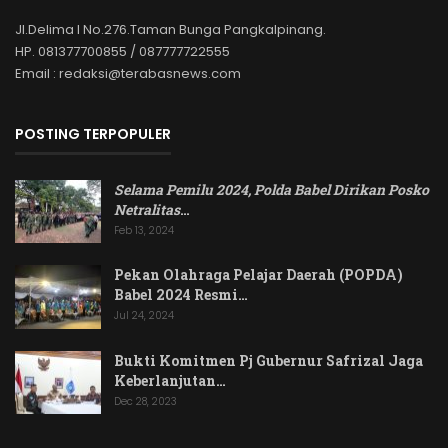
Jl.Delima I No.276.Taman Bunga Pangkalpinang.
HP. 081377700855 / 087777722555
Email : redaksi@terabasnews.com
POSTING TERPOPULER
Selama Pemilu 2024, Polda Babel Dirikan Posko
Netralitas
…
Feb 13, 2024
Pekan Olahraga Pelajar Daerah (POPDA)
Babel 2024 Resmi…
Jul 24, 2024
Bukti Komitmen Pj Gubernur Safrizal Jaga
Keberlanjutan…
Dec 28, 2023