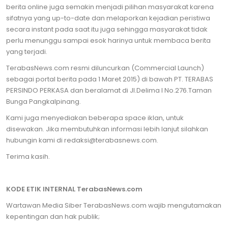
berita online juga semakin menjadi pilihan masyarakat karena
sifatnya yang up-to-date dan melaporkan kejadian peristiwa
secara instant pada saat itu juga sehingga masyarakat tidak
perlu menunggu sampai esok harinya untuk membaca berita
yang terjadi.
TerabasNews.com resmi diluncurkan (Commercial Launch)
sebagai portal berita pada 1 Maret 2015) di bawah PT. TERABAS
PERSINDO PERKASA dan beralamat di Jl.Delima I No.276.Taman
Bunga Pangkalpinang.
Kami juga menyediakan beberapa space iklan, untuk
disewakan. Jika membutuhkan informasi lebih lanjut silahkan
hubungin kami di redaksi@terabasnews.com.
Terima kasih.
KODE ETIK INTERNAL TerabasNews.com
Wartawan Media Siber TerabasNews.com wajib mengutamakan
kepentingan dan hak publik;