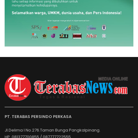
PT. TERABAS PERSINDO PERKASA
Jl.Delima I No.276.Taman Bunga Pangkalpinang.
HP. 081377700855 / 087777722555