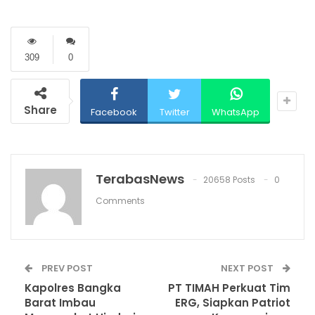
309
0
Share
Facebook
Twitter
WhatsApp
TerabasNews
20658 Posts
0
Comments
PREV POST
NEXT POST
Kapolres Bangka
PT TIMAH Perkuat Tim
Barat Imbau
ERG, Siapkan Patriot