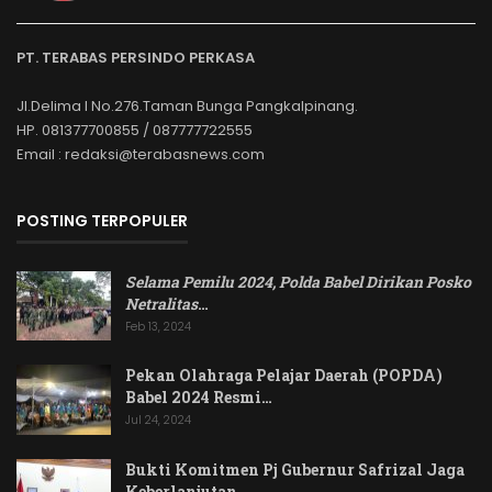
PT. TERABAS PERSINDO PERKASA
Jl.Delima I No.276.Taman Bunga Pangkalpinang.
HP. 081377700855 / 087777722555
Email : redaksi@terabasnews.com
POSTING TERPOPULER
Selama Pemilu 2024, Polda Babel Dirikan Posko
Netralitas
…
Feb 13, 2024
Pekan Olahraga Pelajar Daerah (POPDA)
Babel 2024 Resmi…
Jul 24, 2024
Bukti Komitmen Pj Gubernur Safrizal Jaga
Keberlanjutan…