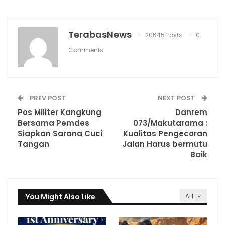
TerabasNews
20645 Posts
0
Comments
PREV POST
NEXT POST
Pos Militer Kangkung
Danrem
Bersama Pemdes
073/Makutarama :
Siapkan Sarana Cuci
Kualitas Pengecoran
Tangan
Jalan Harus bermutu
Baik
You Might Also Like
ALL