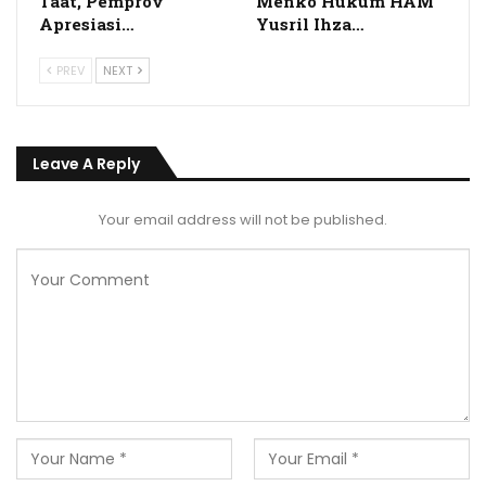
Taat, Pemprov
Menko Hukum HAM
Apresiasi…
Yusril Ihza…
PREV
NEXT
Leave A Reply
Your email address will not be published.