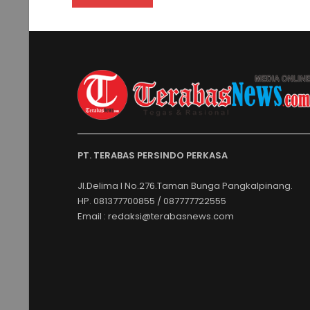
PT. TERABAS PERSINDO PERKASA
Jl.Delima I No.276.Taman Bunga Pangkalpinang.
HP. 081377700855 / 087777722555
Email : redaksi@terabasnews.com