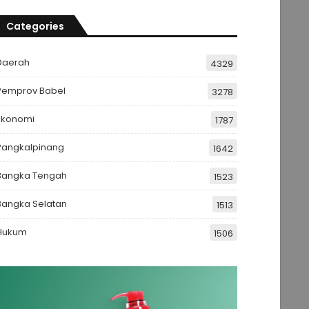
Categories
Daerah
4329
Pemprov Babel
3278
Ekonomi
1787
Pangkalpinang
1642
Bangka Tengah
1523
Bangka Selatan
1513
Hukum
1506