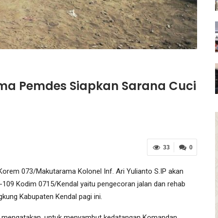
ama Pemdes Siapkan Sarana Cuci
33
0
em 073/Makutarama Kolonel Inf. Ari Yulianto S.IP akan
e-109 Kodim 0715/Kendal yaitu pengecoran jalan dan rehab
ung Kabupaten Kendal pagi ini.
di mengatakan, untuk menyambut kedatangan Komandan