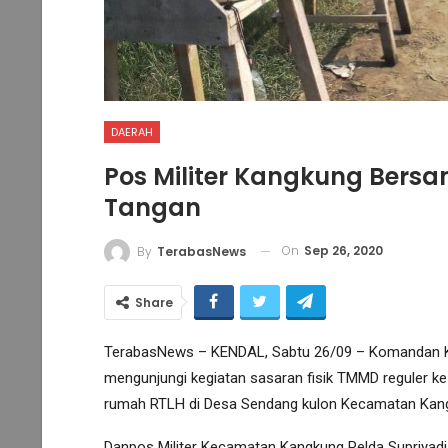
DAERAH
Pos Militer Kangkung Bers
Tangan
On
Sep 26, 2020
By
TerabasNews
Share
TerabasNews – KENDAL, Sabtu 26/09 – Komandan Kor
mengunjungi kegiatan sasaran fisik TMMD reguler k
rumah RTLH di Desa Sendang kulon Kecamatan Kangk
Danpos Militer Kecamatan Kangkung Pelda Supriya