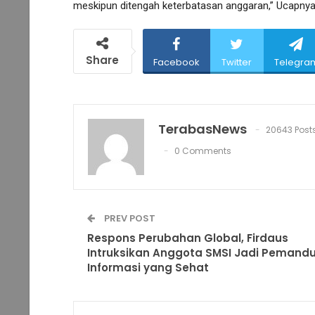
meskipun ditengah keterbatasan anggaran,” Ucapnya.
Share
Facebook
Twitter
Telegra
TerabasNews
20643 Post
0 Comments
PREV POST
Respons Perubahan Global, Firdaus
Intruksikan Anggota SMSI Jadi Pemand
Informasi yang Sehat