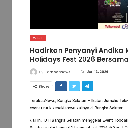
DAERAH
Hadirkan Penyanyi Andika M
Holidays Fest 2026 Bersam
On
Jun 13, 2026
By
TerabasNews
Share
TerabasNews, Bangka Selatan – Ikatan Jurnalis Tele
event untuk kesekiannya kalinya di Bangka Selatan.
Kali ini, IJTI Bangka Selatan menggelar Event Tobo
Selatan mulai tanggal 1 hingga 4 Juli 2026 di Sport 