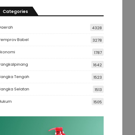
Categories
Daerah
4328
Pemprov Babel
3278
Ekonomi
1787
Pangkalpinang
1642
Bangka Tengah
1523
Bangka Selatan
1513
Hukum
1505