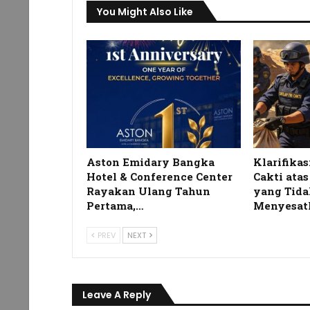
You Might Also Like
Aston Emidary Bangka
Klarifikas
Hotel & Conference Center
Cakti ata
Rayakan Ulang Tahun
yang Tida
Pertama,…
Menyesat
PREV
NEXT
Leave A Reply