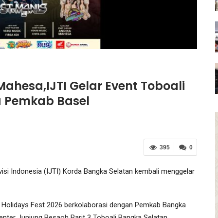
ahesa,IJTI Gelar Event Toboali
a Pemkab Basel
395
0
visi Indonesia (IJTI) Korda Bangka Selatan kembali menggelar
ali Holidays Fest 2026 berkolaborasi dengan Pemkab Bangka
Center Junjung Besaoh Parit 3 Toboali Bangka Selatan.