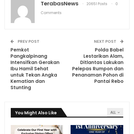
TerabasNews
20651 Posts
0
Comments
PREV POST
NEXT POST
Pemkot
Polda Babel
Pangkalpinang
Lestarikan Alam,
Intensifkan Gerakan
Ditlantas Lakukan
Ibu Hamil Sehat
Pelepas Rumpon dan
untuk Tekan Angka
Penanaman Pohon di
Kematian dan
Pantai Rebo
Stunting
You Might Also Like
ALL