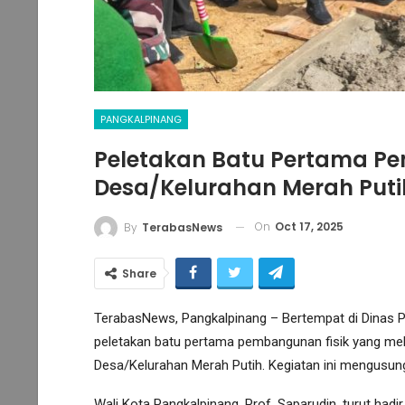
PANGKALPINANG
Peletakan Batu Pertama Pe
Desa/Kelurahan Merah Puti
On
Oct 17, 2025
By
TerabasNews
Share
TerabasNews, Pangkalpinang – Bertempat di Dinas P
peletakan batu pertama pembangunan fisik yang meli
Desa/Kelurahan Merah Putih. Kegiatan ini mengusun
Wali Kota Pangkalpinang, Prof. Saparudin, turut had