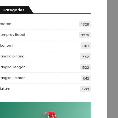
Categories
Daerah
4328
Pemprov Babel
3276
Ekonomi
1787
Pangkalpinang
1642
Bangka Tengah
1522
Bangka Selatan
1512
Hukum
1503