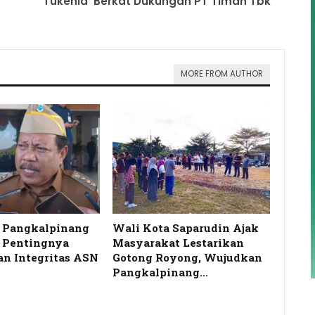
‘Tukenia’ Berkat Dukungan PT Timah Tbk
MORE FROM AUTHOR
a Pangkalpinang
Wali Kota Saparudin Ajak
 Pentingnya
Masyarakat Lestarikan
dan Integritas ASN
Gotong Royong, Wujudkan
Pangkalpinang…