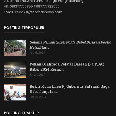
Jl.Delima I No.276.Taman Bunga Pangkalpinang.
HP. 081377700855 / 087777722555
Email : redaksi@terabasnews.com
POSTING TERPOPULER
Selama Pemilu 2024, Polda Babel Dirikan Posko
Netralitas
…
Feb 13, 2024
Pekan Olahraga Pelajar Daerah (POPDA)
Babel 2024 Resmi…
Jul 24, 2024
Bukti Komitmen Pj Gubernur Safrizal Jaga
Keberlanjutan…
Dec 28, 2023
POSTING TERAKHIR