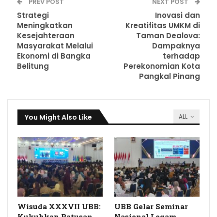
PREV POST
NEXT POST
Strategi
Inovasi dan
Meningkatkan
Kreatifitas UMKM di
Kesejahteraan
Taman Dealova:
Masyarakat Melalui
Dampaknya
Ekonomi di Bangka
terhadap
Belitung
Perekonomian Kota
Pangkal Pinang
You Might Also Like
ALL
Wisuda XXXVII UBB:
UBB Gelar Seminar
Kukuhkan Ratusan
Nasional Logam