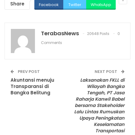
Share
Facebook
Twitter
WhatsApp
TerabasNews
20648 Posts
0
Comments
PREV POST
NEXT POST
Akuntansi menuju
Laksanakan FKLL di
Transparansi di
Wilayah Bangka
Bangka Belitung
Tengah, PT Jasa
Raharja Kanwil Babel
bersama Stakeholder
Lalu Lintas Rumuskan
Upaya Peningkatan
Keselamatan
Transportasi