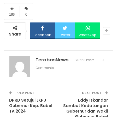
186
0
Share
Facebook
Twitter
WhatsApp
TerabasNews
20653 Posts
0
Comments
PREV POST
NEXT POST
DPRD Setujui LKPJ
Eddy Iskandar
Gubernur Kep. Babel
Sambut Kedatangan
TA 2024
Gubernur dan Wakil
Gubernur Babel