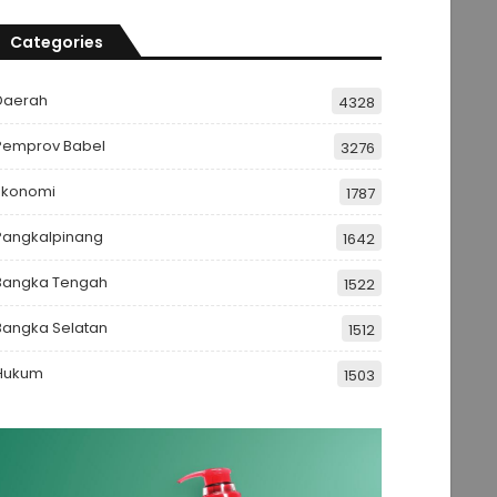
Categories
Daerah
4328
Pemprov Babel
3276
Ekonomi
1787
Pangkalpinang
1642
Bangka Tengah
1522
Bangka Selatan
1512
Hukum
1503