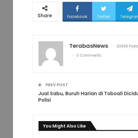
Share
Facebook
Twitter
Telegra
TerabasNews
20636 Post
0 Comments
PREV POST
Jual Sabu, Buruh Harian di Toboali Dicid
Polisi
You Might Also Like