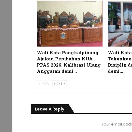
Wali Kota Pangkalpinang
Wali Kot
Ajukan Perubahan KUA-
Tekankan
PPAS 2026, Kalibrasi Ulang
Disiplin 
Anggaran demi…
demi…
PREV
NEXT
Leave A Reply
Your email addr