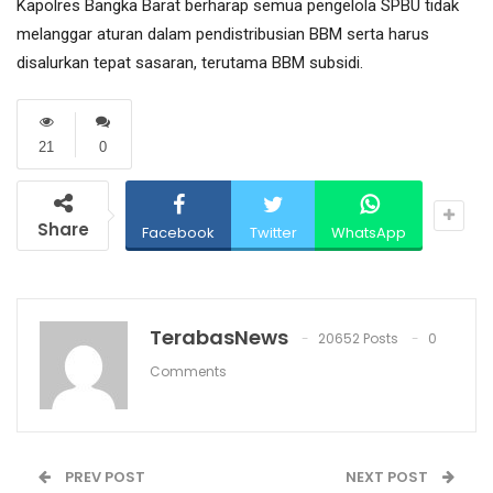
Kapolres Bangka Barat berharap semua pengelola SPBU tidak
melanggar aturan dalam pendistribusian BBM serta harus
disalurkan tepat sasaran, terutama BBM subsidi.
21
0
Share
Facebook
Twitter
WhatsApp
TerabasNews
20652 Posts
0
Comments
PREV POST
NEXT POST