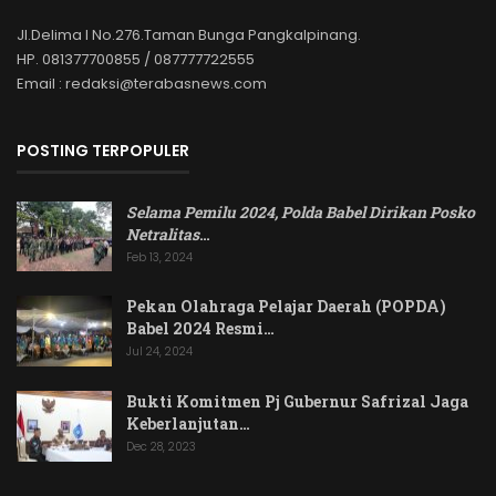
Jl.Delima I No.276.Taman Bunga Pangkalpinang.
HP. 081377700855 / 087777722555
Email : redaksi@terabasnews.com
POSTING TERPOPULER
Selama Pemilu 2024, Polda Babel Dirikan Posko
Netralitas
…
Feb 13, 2024
Pekan Olahraga Pelajar Daerah (POPDA)
Babel 2024 Resmi…
Jul 24, 2024
Bukti Komitmen Pj Gubernur Safrizal Jaga
Keberlanjutan…
Dec 28, 2023