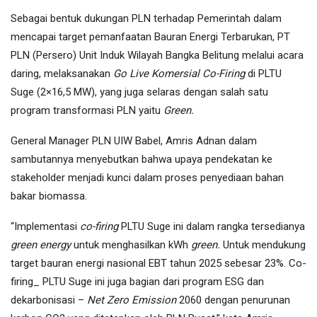
Sebagai bentuk dukungan PLN terhadap Pemerintah dalam
mencapai target pemanfaatan Bauran Energi Terbarukan, PT
PLN (Persero) Unit Induk Wilayah Bangka Belitung melalui acara
daring, melaksanakan
Go Live Komersial Co-Firing
di PLTU
Suge (2×16,5 MW), yang juga selaras dengan salah satu
program transformasi PLN yaitu
Green.
General Manager PLN UIW Babel, Amris Adnan dalam
sambutannya menyebutkan bahwa upaya pendekatan ke
stakeholder menjadi kunci dalam proses penyediaan bahan
bakar biomassa.
“Implementasi
co-firing
PLTU Suge ini dalam rangka tersedianya
green energy
untuk menghasilkan kWh
green.
Untuk mendukung
target bauran energi nasional EBT tahun 2025 sebesar 23%. Co-
firing_ PLTU Suge ini juga bagian dari program ESG dan
dekarbonisasi –
Net Zero Emission
2060 dengan penurunan