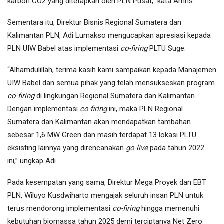
karbon CO2 yang ditetapkan oleh PLN Pusat,” kata Amris.
Sementara itu, Direktur Bisnis Regional Sumatera dan
Kalimantan PLN, Adi Lumakso mengucapkan apresiasi kepada
PLN UIW Babel atas implementasi
co-firing
PLTU Suge.
“Alhamdulillah, terima kasih kami sampaikan kepada Manajemen
UIW Babel dan semua pihak yang telah mensukseskan program
co-firing
di lingkungan Regional Sumatera dan Kalimantan.
Dengan implementasi
co-firing
ini, maka PLN Regional
Sumatera dan Kalimantan akan mendapatkan tambahan
sebesar 1,6 MW Green dan masih terdapat 13 lokasi PLTU
eksisting lainnya yang direncanakan
go live
pada tahun 2022
ini,” ungkap Adi.
Pada kesempatan yang sama, Direktur Mega Proyek dan EBT
PLN, Wiluyo Kusdwiharto mengajak seluruh insan PLN untuk
terus mendorong implementasi
co-firing
hingga memenuhi
kebutuhan biomassa tahun 2025 demi terciptanya Net Zero