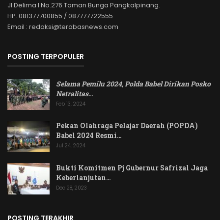
Jl.Delima I No.276.Taman Bunga Pangkalpinang.
HP. 081377700855 / 087777722555
Email : redaksi@terabasnews.com
POSTING TERPOPULER
Selama Pemilu 2024, Polda Babel Dirikan Posko
Netralitas
…
Feb 13, 2024
Pekan Olahraga Pelajar Daerah (POPDA)
Babel 2024 Resmi…
Jul 24, 2024
Bukti Komitmen Pj Gubernur Safrizal Jaga
Keberlanjutan…
Dec 28, 2023
POSTING TERAKHIR