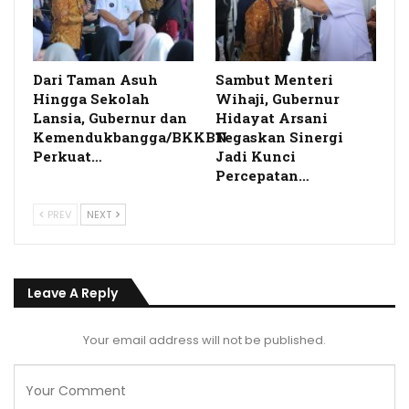
Dari Taman Asuh
Sambut Menteri
Hingga Sekolah
Wihaji, Gubernur
Lansia, Gubernur dan
Hidayat Arsani
Kemendukbangga/BKKBN
Tegaskan Sinergi
Perkuat…
Jadi Kunci
Percepatan…
PREV
NEXT
Leave A Reply
Your email address will not be published.