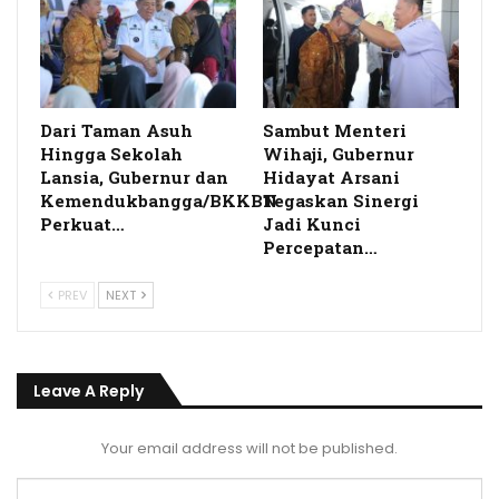
Dari Taman Asuh
Sambut Menteri
Hingga Sekolah
Wihaji, Gubernur
Lansia, Gubernur dan
Hidayat Arsani
Kemendukbangga/BKKBN
Tegaskan Sinergi
Perkuat…
Jadi Kunci
Percepatan…
PREV
NEXT
Leave A Reply
Your email address will not be published.