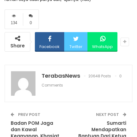
134
0
Share
Facebook
Twitter
WhatsApp
TerabasNews
20648 Posts
0
Comments
PREV POST
NEXT POST
Badan POM Jaga
Sumarti
dan Kawal
Mendapatkan
Keamanan, Khasiat
Bantuan Dari Ketua