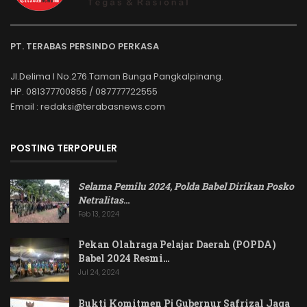
PT. TERABAS PERSINDO PERKASA
Jl.Delima I No.276.Taman Bunga Pangkalpinang.
HP. 081377700855 / 087777722555
Email : redaksi@terabasnews.com
POSTING TERPOPULER
Selama Pemilu 2024, Polda Babel Dirikan Posko
Netralitas
…
Feb 13, 2024
Pekan Olahraga Pelajar Daerah (POPDA)
Babel 2024 Resmi…
Jul 24, 2024
Bukti Komitmen Pj Gubernur Safrizal Jaga