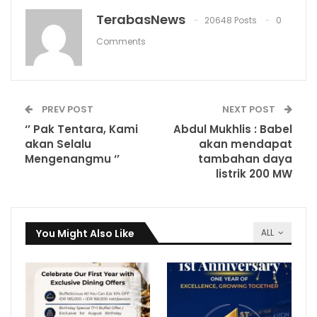
TerabasNews
20648 Posts
0
Comments
PREV POST
NEXT POST
‘’ Pak Tentara, Kami
Abdul Mukhlis : Babel
akan Selalu
akan mendapat
Mengenangmu ‘’
tambahan daya
listrik 200 MW
You Might Also Like
ALL