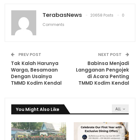
TerabasNews
20658 Posts
0
Comments
PREV POST
NEXT POST
Tak Kalah Harunya
Babinsa Menjadi
Warga, Besamaan
Langganan Pengojek
Dengan Usainya
di Acara Penting
TMMD Kodim Kendal
TMMD Kodim Kendal
You Might Also Like
ALL