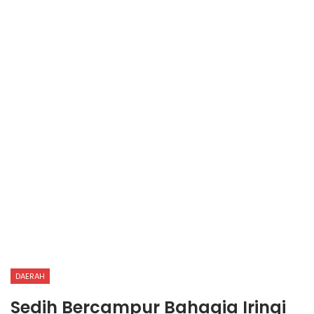
DAERAH
Sedih Bercampur Bahagia Iringi