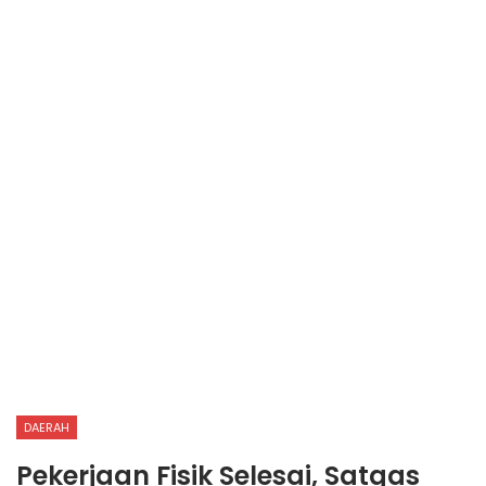
DAERAH
Pekerjaan Fisik Selesai, Satgas