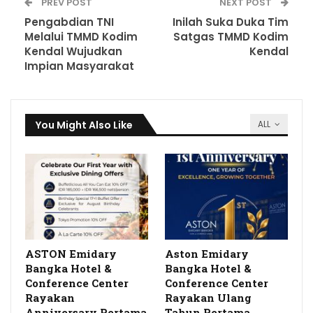
PREV POST
NEXT POST
Pengabdian TNI
Inilah Suka Duka Tim
Melalui TMMD Kodim
Satgas TMMD Kodim
Kendal Wujudkan
Kendal
Impian Masyarakat
You Might Also Like
ALL
ASTON Emidary
Aston Emidary
Bangka Hotel &
Bangka Hotel &
Conference Center
Conference Center
Rayakan
Rayakan Ulang
Anniversary Pertama
Tahun Pertama,…