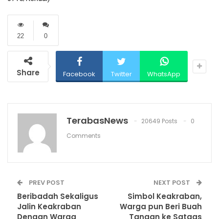
22
0
Share
Facebook
Twitter
WhatsApp
TerabasNews
20649 Posts
0
Comments
PREV POST
NEXT POST
Beribadah Sekaligus
Simbol Keakraban,
Jalin Keakraban
Warga pun Beri Buah
Dengan Warga
Tangan ke Satgas