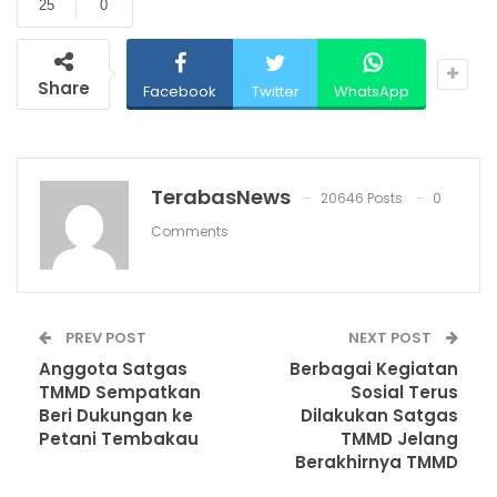
25
0
Share
Facebook
Twitter
WhatsApp
TerabasNews
20646 Posts
0
Comments
PREV POST
NEXT POST
Anggota Satgas
Berbagai Kegiatan
TMMD Sempatkan
Sosial Terus
Beri Dukungan ke
Dilakukan Satgas
Petani Tembakau
TMMD Jelang
Berakhirnya TMMD