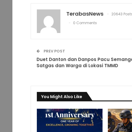
TerabasNews
20643 Post
0 Comments
PREV POST
Duet Danton dan Danpos Pacu Semang
Satgas dan Warga di Lokasi TMMD
You Might Also Like