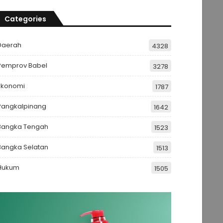
Categories
Daerah
4328
Pemprov Babel
3278
Ekonomi
1787
Pangkalpinang
1642
Bangka Tengah
1523
Bangka Selatan
1513
Hukum
1505