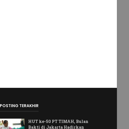
POSTING TERAKHIR
HUT ke-50 PT TIMAH, Bulan
Bakti di Jakarta Hadirkan