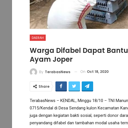
DAERAH
Warga Difabel Dapat Bantu
Ayam Joper
On
Oct 18, 2020
By
TerabasNews
Share
TerabasNews – KENDAL, Minggu 18/10 – TNI Manun
0715/Kendal di Desa Sendang kulon Kecamatan Kangk
juga dengan kegiatan bakti sosial, seperti donor dar
penyandang difabel dan tambahan modal usaha terna