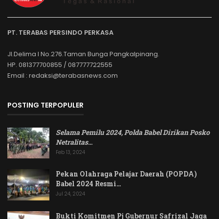
PT. TERABAS PERSINDO PERKASA
Jl.Delima I No.276.Taman Bunga Pangkalpinang.
HP. 081377700855 / 087777722555
Email : redaksi@terabasnews.com
POSTING TERPOPULER
Selama Pemilu 2024, Polda Babel Dirikan Posko
Netralitas
…
Feb 13, 2024
Pekan Olahraga Pelajar Daerah (POPDA)
Babel 2024 Resmi…
Jul 24, 2024
Bukti Komitmen Pj Gubernur Safrizal Jaga