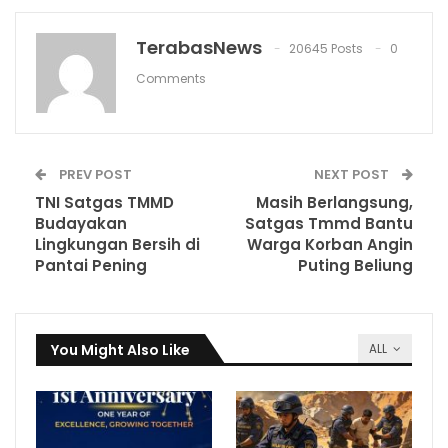
TerabasNews
20645 Posts
0
Comments
PREV POST
NEXT POST
TNI Satgas TMMD
Masih Berlangsung,
Budayakan
Satgas Tmmd Bantu
Lingkungan Bersih di
Warga Korban Angin
Pantai Pening
Puting Beliung
You Might Also Like
ALL