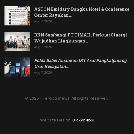
ASTON Emidary Bangka Hotel & Conference
Center Rayakan…
Aug 7, 2026
BNN Sambangi PT TIMAH, Perkuat Sinergi
Wujudkan Lingkungan…
Aug 7, 2026
Polda Babel Amankan IRT Asal Pangkalpinang
Usai Kedapatan
…
Aug 7, 2026
© 2026 - Terabasnews. All Rights Reserved.
Website Design:
D1ckyb4b3l