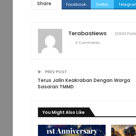
Share
Facebook
Twitter
Telegra
TerabasNews
20643 Post
0 Comments
PREV POST
Terus Jalin Keakraban Dengan Warga
Sasaran TMMD
You Might Also Like