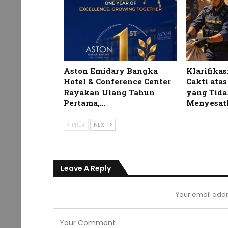
Aston Emidary Bangka
Klarifikas
Hotel & Conference Center
Cakti ata
Rayakan Ulang Tahun
yang Tida
Pertama,…
Menyesat
PREV
NEXT
Leave A Reply
Your email addr