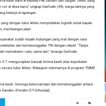
erima kasih kami ik kepada Pak Dandim dan satgas TMMD yang
or di desa kami,’’ ungkap Saefudin (44), warga lainnya yang
ang bekerja di lapangan .
ang dengan tulus ikhlas menyediakan logistik untuk bapak-
an, membangun jalan.
yarakat sudah terjalin hubungan yang erat dengan rasa
kedekatan dan kemanunggalan TNI dengan rakyat. ‘’Tanpa
ah memahami i satu sama lain,’’ teranga Saefudin.
o S.T. mengucapkan banyak terima kasih atas kepedulian
ecara tulus Ikhlas. Walaupun sebenarnya di program TMMD
ima kasih. Semoga kebersamaan dan kemanunggalan antara
utur Dandim. (Pendim 0715/Kendal)