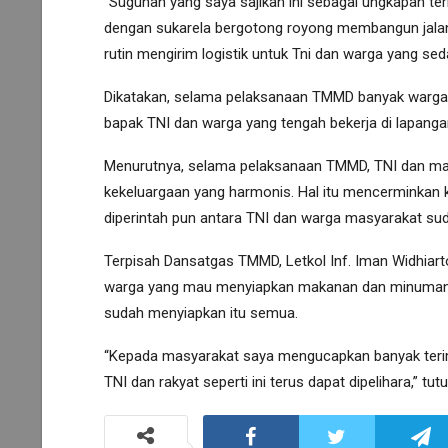
“Suguhan yang saya sajikan ini sebagai ungkapan t
dengan sukarela bergotong royong membangun jalan c
rutin mengirim logistik untuk Tni dan warga yang sed
Dikatakan, selama pelaksanaan TMMD banyak warga y
bapak TNI dan warga yang tengah bekerja di lapang
Menurutnya, selama pelaksanaan TMMD, TNI dan mas
kekeluargaan yang harmonis. Hal itu mencerminkan 
diperintah pun antara TNI dan warga masyarakat sud
Terpisah Dansatgas TMMD, Letkol Inf. Iman Widhiart
warga yang mau menyiapkan makanan dan minuman s
sudah menyiapkan itu semua.
“Kepada masyarakat saya mengucapkan banyak ter
TNI dan rakyat seperti ini terus dapat dipelihara,” t