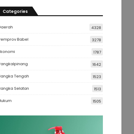
Categories
Daerah
4328
Pemprov Babel
3278
Ekonomi
1787
Pangkalpinang
1642
Bangka Tengah
1523
Bangka Selatan
1513
Hukum
1505