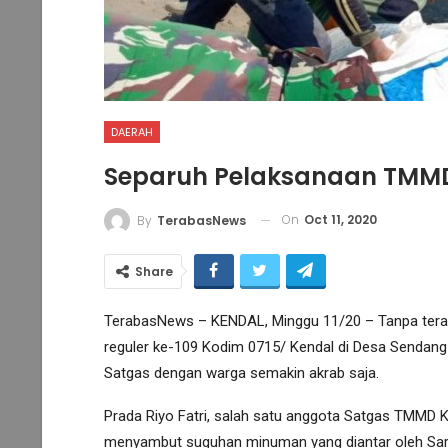
DAERAH
Separuh Pelaksanaan TMMD
On
Oct 11, 2020
By
TerabasNews
Share
TerabasNews – KENDAL, Minggu 11/20 – Tanpa ter
reguler ke-109 Kodim 0715/ Kendal di Desa Sendang
Satgas dengan warga semakin akrab saja.
Prada Riyo Fatri, salah satu anggota Satgas TMMD 
menyambut suguhan minuman yang diantar oleh Sar