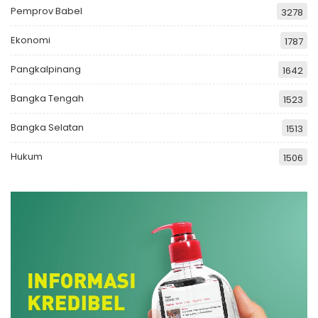
Pemprov Babel
3278
Ekonomi
1787
Pangkalpinang
1642
Bangka Tengah
1523
Bangka Selatan
1513
Hukum
1506