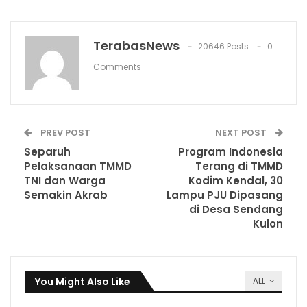
TerabasNews
20646 Posts
0
Comments
PREV POST
NEXT POST
Separuh
Program Indonesia
Pelaksanaan TMMD
Terang di TMMD
TNI dan Warga
Kodim Kendal, 30
Semakin Akrab
Lampu PJU Dipasang
di Desa Sendang
Kulon
You Might Also Like
ALL