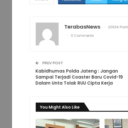
TerabasNews
20634 Post
0 Comments
PREV POST
Kabidhumas Polda Jateng : Jangan
Sampai Terjadi Coaster Baru Covid-19
Dalam Unta Tolak RUU Cipta Kerja
You Might Also Like