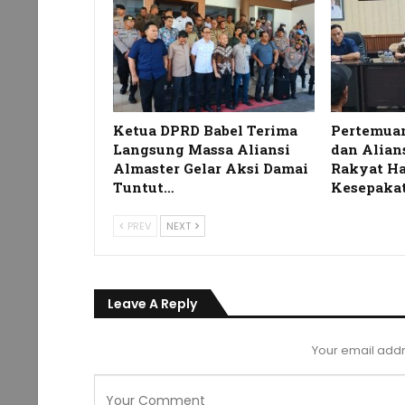
Ketua DPRD Babel Terima
Pertemua
Langsung Massa Aliansi
dan Alian
Almaster Gelar Aksi Damai
Rakyat Ha
Tuntut…
Kesepaka
PREV
NEXT
Leave A Reply
Your email addr