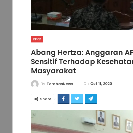
DPRD
Abang Hertza: Anggaran AP
Sensitif Terhadap Kesehat
Masyarakat
On
Oct 11, 2020
By
TerabasNews
Share