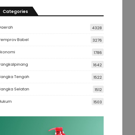
Categories
Daerah
4328
Pemprov Babel
3276
Ekonomi
1786
Pangkalpinang
1642
Bangka Tengah
1522
Bangka Selatan
1512
Hukum
1503