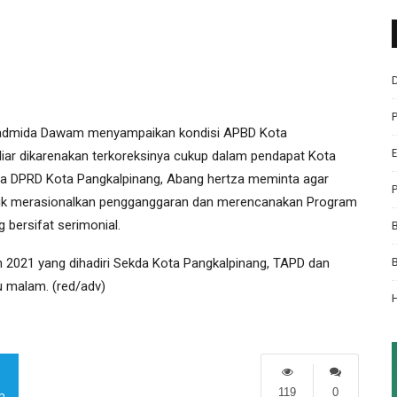
 Radmida Dawam menyampaikan kondisi APBD Kota
liar dikarenakan terkoreksinya cukup dalam pendapat Kota
ua DPRD Kota Pangkalpinang, Abang hertza meminta agar
uk merasionalkan pengganggaran dan merencanakan Program
 bersifat serimonial.
021 yang dihadiri Sekda Kota Pangkalpinang, TAPD dan
u malam. (red/adv)
119
0
m