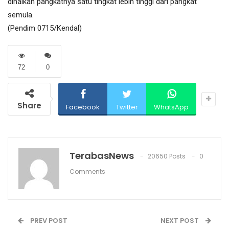
dinaikan pangkatnya satu tingkat lebih tinggi dari pangkat
semula.
(Pendim 0715/Kendal)
72
0
Share
Facebook
Twitter
WhatsApp
TerabasNews
20650 Posts
0
Comments
PREV POST
NEXT POST