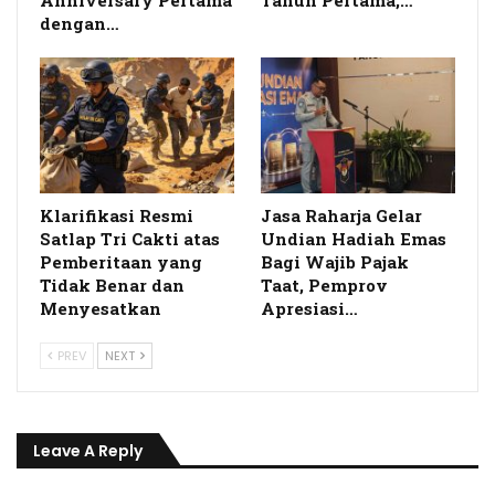
Anniversary Pertama
Tahun Pertama,…
dengan…
Klarifikasi Resmi
Jasa Raharja Gelar
Satlap Tri Cakti atas
Undian Hadiah Emas
Pemberitaan yang
Bagi Wajib Pajak
Tidak Benar dan
Taat, Pemprov
Menyesatkan
Apresiasi…
PREV
NEXT
Leave A Reply