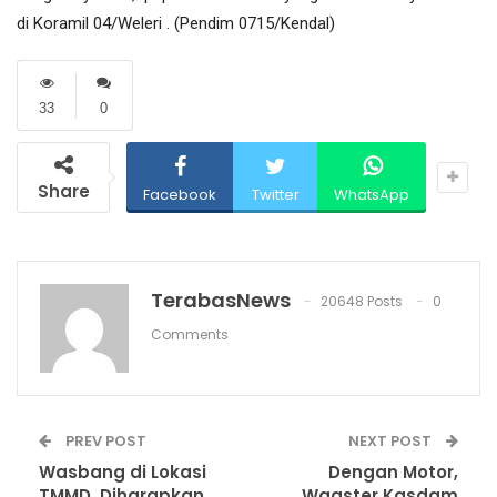
di Koramil 04/Weleri . (Pendim 0715/Kendal)
33
0
Share
Facebook
Twitter
WhatsApp
TerabasNews
20648 Posts
0
Comments
PREV POST
NEXT POST
Wasbang di Lokasi
Dengan Motor,
TMMD, Diharapkan
Waaster Kasdam