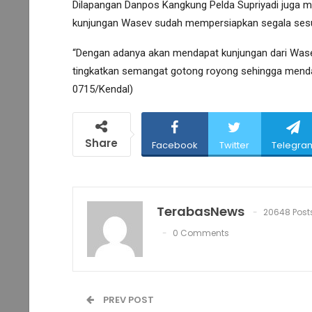
Dilapangan Danpos Kangkung Pelda Supriyadi juga
kunjungan Wasev sudah mempersiapkan segala sesuat
“Dengan adanya akan mendapat kunjungan dari Wase
tingkatkan semangat gotong royong sehingga mendapa
0715/Kendal)
Share
Facebook
Twitter
Telegra
TerabasNews
20648 Post
0 Comments
PREV POST