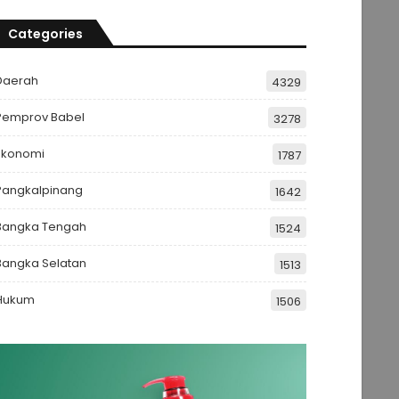
Categories
Daerah
4329
Pemprov Babel
3278
Ekonomi
1787
Pangkalpinang
1642
Bangka Tengah
1524
Bangka Selatan
1513
Hukum
1506