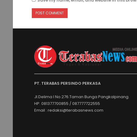
Save my name, email, and website in this brows
PT. TERABAS PERSINDO PERKASA
Jl.Delima I No.276.Taman Bunga Pangkalpinang.
HP. 081377700855 / 087777722555
Email : redaksi@terabasnews.com