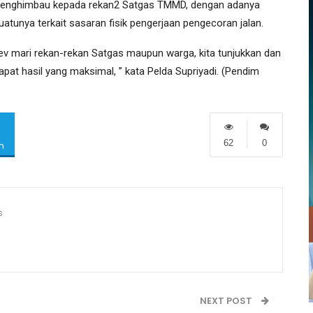
 menghimbau kepada rekan2 Satgas TMMD, dengan adanya
unya terkait sasaran fisik pengerjaan pengecoran jalan.
v mari rekan-rekan Satgas maupun warga, kita tunjukkan dan
t hasil yang maksimal, ” kata Pelda Supriyadi. (Pendim
62
0
m
s
NEXT POST