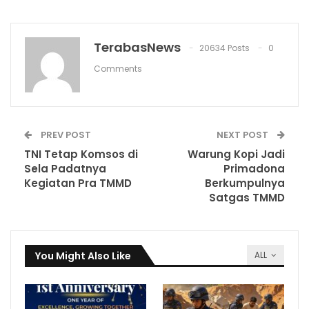
TerabasNews
20634 Posts
0
Comments
PREV POST
NEXT POST
TNI Tetap Komsos di
Warung Kopi Jadi
Sela Padatnya
Primadona
Kegiatan Pra TMMD
Berkumpulnya
Satgas TMMD
You Might Also Like
ALL