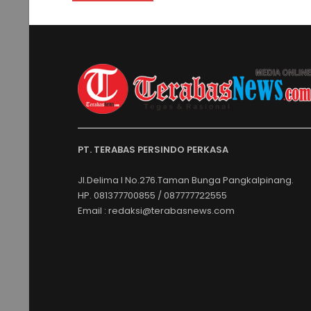
PT. TERABAS PERSINDO PERKASA
Jl.Delima I No.276.Taman Bunga Pangkalpinang.
HP. 081377700855 / 087777722555
Email : redaksi@terabasnews.com