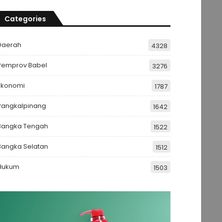
Categories
Daerah
4328
Pemprov Babel
3276
Ekonomi
1787
Pangkalpinang
1642
Bangka Tengah
1522
Bangka Selatan
1512
Hukum
1503