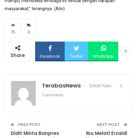
mampu membawa lembaga ini sesuai dengan harapan
masyarakat,” terangnya. (Adv)
75
0
Share
Facebook
Twitter
WhatsApp
TerabasNews
20636 Posts
0
Comments
PREV POST
NEXT POST
Didit Minta Banpres
Ibu Melati Erzaldi