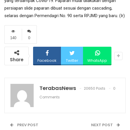
yang terdampak Covid-19. Paparan mulai dilakukan dengan
persiapan slide paparan dibuat sesuai dengan cascading,
selaras dengan Permendagri No. 90 serta RPJMD yang baru. (Ir)
140
0
Share
Facebook
Twitter
WhatsApp
TerabasNews
20650 Posts
0
Comments
PREV POST
NEXT POST