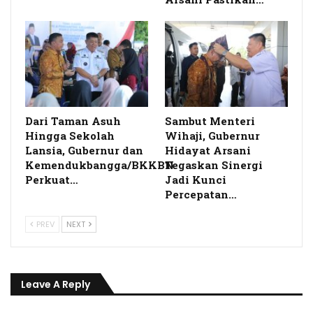
Dari Taman Asuh
Sambut Menteri
Hingga Sekolah
Wihaji, Gubernur
Lansia, Gubernur dan
Hidayat Arsani
Kemendukbangga/BKKBN
Tegaskan Sinergi
Perkuat…
Jadi Kunci
Percepatan…
PREV
NEXT
Leave A Reply