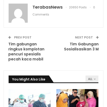
TerabasNews
20650 Posts
0
Comments
PREV POST
NEXT POST
Tim gabungan
Tim Gabungan
ringkus komplotan
Sosialisasikan 3 M
pencuri spesialis
pecah kaca mobil
You Might Also Like
ALL