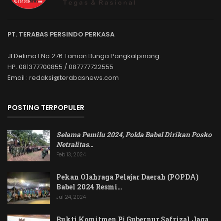
PT. TERABAS PERSINDO PERKASA
Jl.Delima I No.276.Taman Bunga Pangkalpinang.
HP. 081377700855 / 087777722555
Email : redaksi@terabasnews.com
POSTING TERPOPULER
Selama Pemilu 2024, Polda Babel Dirikan Posko
Netralitas
…
Feb 13, 2024
Pekan Olahraga Pelajar Daerah (POPDA)
Babel 2024 Resmi…
Jul 24, 2024
Bukti Komitmen Pj Gubernur Safrizal Jaga