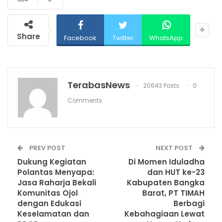
Share
Facebook
Twitter
WhatsApp
TerabasNews
20643 Posts
0
Comments
PREV POST
NEXT POST
Dukung Kegiatan
Di Momen Iduladha
Polantas Menyapa:
dan HUT ke-23
Jasa Raharja Bekali
Kabupaten Bangka
Komunitas Ojol
Barat, PT TIMAH
dengan Edukasi
Berbagi
Keselamatan dan
Kebahagiaan Lewat