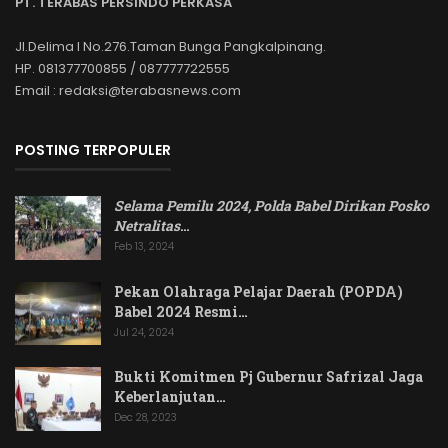
PT. TERABAS PERSINDO PERKASA
Jl.Delima I No.276.Taman Bunga Pangkalpinang.
HP. 081377700855 / 087777722555
Email : redaksi@terabasnews.com
POSTING TERPOPULER
Selama Pemilu 2024, Polda Babel Dirikan Posko
Netralitas
…
Feb 13, 2024
Pekan Olahraga Pelajar Daerah (POPDA)
Babel 2024 Resmi…
Jul 24, 2024
Bukti Komitmen Pj Gubernur Safrizal Jaga
Keberlanjutan…
Dec 28, 2023