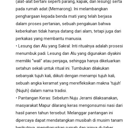
(alat-alat bertani seperti parang, kapak, dan lesung) serta
pada rumah adat (Memarong). Ini melambangkan
penghargaan kepada benda mati yang telah berjasa
dalam proses pertanian, sebuah pengakuan bahwa
keberkahan tidak hanya datang dari alam, tetapi juga dari
perkakas yang membantu manusia.
• Lesung dan Alu yang Sakral: Inti ritualnya adalah prosesi
menumbuk padi. Lesung dan Alu yang digunakan diyakini
memiliki “wali” atau penjaga, sehingga hanya dikeluarkan
setahun sekali untuk ritual ini. Tumbukan dilakukan
sebanyak tujuh kali, diikuti dengan menampi tujuh kali,
sebuah angka keramat yang merefleksikan makna ‘tujuh’
(Nujuh) dalam nama tradisi.
• Pantangan Keras: Sebelum Nuju Jerami dilaksanakan,
masyarakat Mapur dilarang keras mengonsumsi nasi dari
hasil panen tahun tersebut. Melanggar pantangan ini
dipercaya dapat mendatangkan musibah di musim tanam
berikutnya, mengharuskan rumah dan isinya di-taber