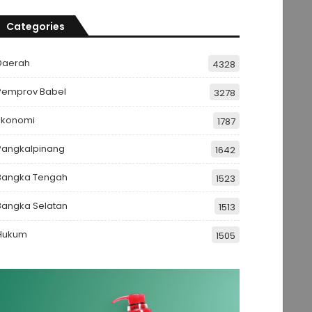
Categories
Daerah
4328
Pemprov Babel
3278
Ekonomi
1787
Pangkalpinang
1642
Bangka Tengah
1523
Bangka Selatan
1513
Hukum
1505