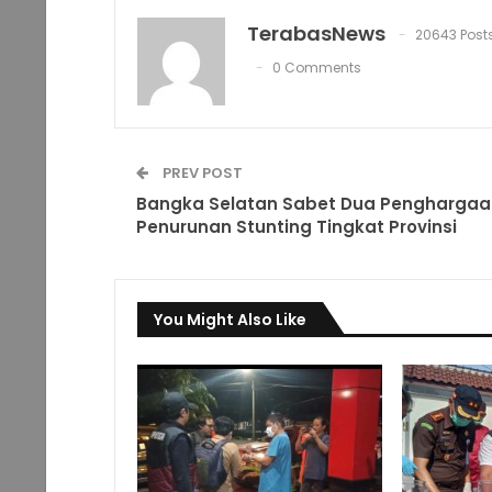
TerabasNews
20643 Post
0 Comments
PREV POST
Bangka Selatan Sabet Dua Penghargaa
Penurunan Stunting Tingkat Provinsi
You Might Also Like