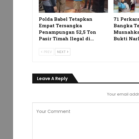
Polda Babel Tetapkan
71 Perkara
Empat Tersangka
Bangka T
Penampungan 52,5 Ton
Musnahka
Pasir Timah Ilegal di…
Bukti Nar
PREV
NEXT
Leave A Reply
Your email addr