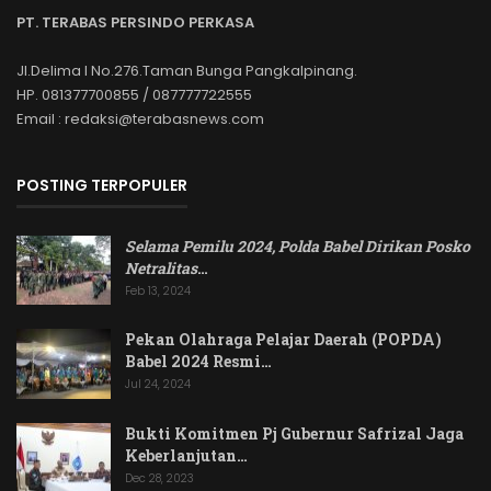
PT. TERABAS PERSINDO PERKASA
Jl.Delima I No.276.Taman Bunga Pangkalpinang.
HP. 081377700855 / 087777722555
Email : redaksi@terabasnews.com
POSTING TERPOPULER
Selama Pemilu 2024, Polda Babel Dirikan Posko
Netralitas
…
Feb 13, 2024
Pekan Olahraga Pelajar Daerah (POPDA)
Babel 2024 Resmi…
Jul 24, 2024
Bukti Komitmen Pj Gubernur Safrizal Jaga
Keberlanjutan…
Dec 28, 2023