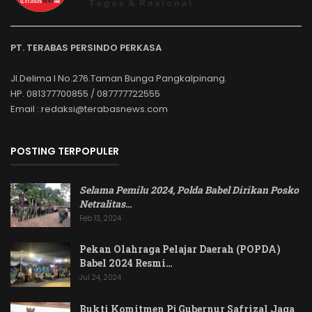
PT. TERABAS PERSINDO PERKASA
Jl.Delima I No.276.Taman Bunga Pangkalpinang.
HP. 081377700855 / 087777722555
Email : redaksi@terabasnews.com
POSTING TERPOPULER
Selama Pemilu 2024, Polda Babel Dirikan Posko
Netralitas
…
Feb 13, 2024
Pekan Olahraga Pelajar Daerah (POPDA)
Babel 2024 Resmi…
Jul 24, 2024
Bukti Komitmen Pj Gubernur Safrizal Jaga