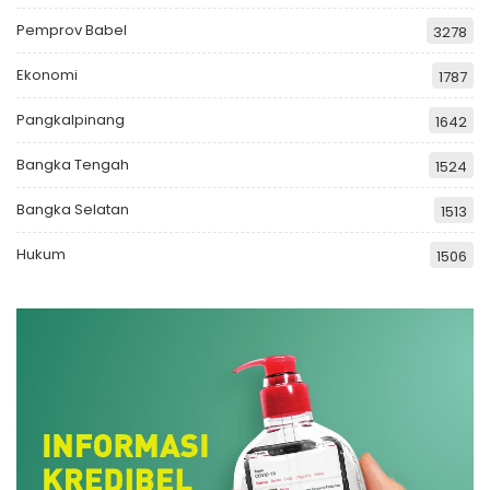
Pemprov Babel
3278
Ekonomi
1787
Pangkalpinang
1642
Bangka Tengah
1524
Bangka Selatan
1513
Hukum
1506