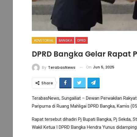
ADVETORIAL
BANGKA
DPRD
DPRD Bangka Gelar Rapat P
On
Jun 5, 2025
By
TerabasNews
Share
TerabasNews, Sungailiat – Dewan Perwakilan Rakya
Paripurna di Ruang Mahligai DPRD Bangka, Kamis (05
Rapat tersebut dihadiri Pj Bupati Bangka, Pj Sekda, 
Wakil Ketua I DPRD Bangka Hendra Yunus didampingi 