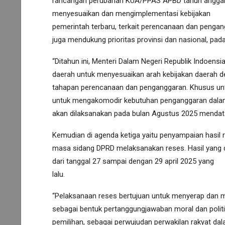
rancangan perubahan KUA/PPAS APBD tahun anggar
menyesuaikan dan mengimplementasi kebijakan
pemerintah terbaru, terkait perencanaan dan pengan
juga mendukung prioritas provinsi dan nasional, pada
“Ditahun ini, Menteri Dalam Negeri Republik Indoens
daerah untuk menyesuaikan arah kebijakan daerah d
tahapan perencanaan dan penganggaran. Khusus unt
untuk mengakomodir kebutuhan penganggaran dalam p
akan dilaksanakan pada bulan Agustus 2025 mendata
Kemudian di agenda ketiga yaitu penyampaian hasil r
masa sidang DPRD melaksanakan reses. Hasil yang d
dari tanggal 27 sampai dengan 29 april 2025 yang
lalu.
“Pelaksanaan reses bertujuan untuk menyerap dan me
sebagai bentuk pertanggungjawaban moral dan politi
pemilihan, sebagai perwujudan perwakilan rakyat dal