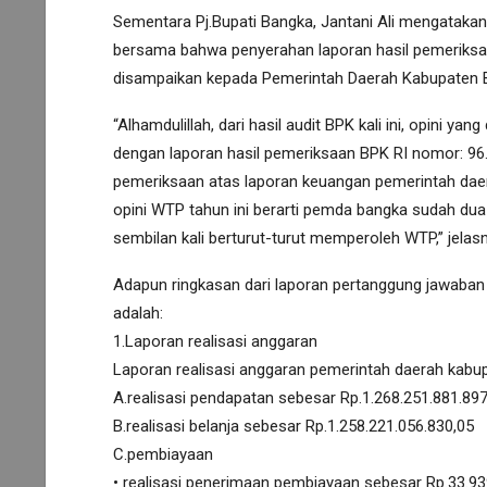
Sementara Pj.Bupati Bangka, Jantani Ali mengatakan
bersama bahwa penyerahan laporan hasil pemeriksa
disampaikan kepada Pemerintah Daerah Kabupaten Ba
“Alhamdulillah, dari hasil audit BPK kali ini, opini y
dengan laporan hasil pemeriksaan BPK RI nomor: 96.
pemeriksaan atas laporan keuangan pemerintah dae
opini WTP tahun ini berarti pemda bangka sudah du
sembilan kali berturut-turut memperoleh WTP,” jelasn
Adapun ringkasan dari laporan pertanggung jawaban 
adalah:
1.Laporan realisasi anggaran
Laporan realisasi anggaran pemerintah daerah kabu
A.realisasi pendapatan sebesar Rp.1.268.251.881.897
B.realisasi belanja sebesar Rp.1.258.221.056.830,05
C.pembiayaan
• realisasi penerimaan pembiayaan sebesar Rp.33.93