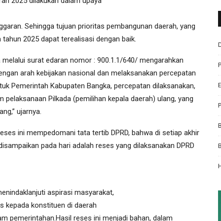
an 2025 dilakukan dalam upaya
ggaran. Sehingga tujuan prioritas pembangunan daerah, yang
 tahun 2025 dapat terealisasi dengan baik.
ia melalui surat edaran nomor : 900.1.1/640/ mengarahkan
engan arah kebijakan nasional dan melaksanakan percepatan
uk Pemerintah Kabupaten Bangka, percepatan dilaksanakan,
elaksanaan Pilkada (pemilihan kepala daerah) ulang, yang
ng,” ujarnya.
eses ini mempedomani tata tertib DPRD, bahwa di setiap akhir
isampaikan pada hari adalah reses yang dilaksanakan DPRD
nindaklanjuti aspirasi masyarakat,
s kepada konstituen di daerah
am pemerintahan.Hasil reses ini menjadi bahan, dalam