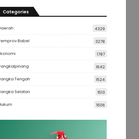
Categories
Daerah
4329
Pemprov Babel
3278
Ekonomi
1787
Pangkalpinang
1642
Bangka Tengah
1524
Bangka Selatan
1513
Hukum
1506