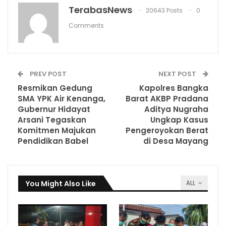
TerabasNews
20643 Posts
0
Comments
PREV POST
NEXT POST
Resmikan Gedung
Kapolres Bangka
SMA YPK Air Kenanga,
Barat AKBP Pradana
Gubernur Hidayat
Aditya Nugraha
Arsani Tegaskan
Ungkap Kasus
Komitmen Majukan
Pengeroyokan Berat
Pendidikan Babel
di Desa Mayang
You Might Also Like
ALL