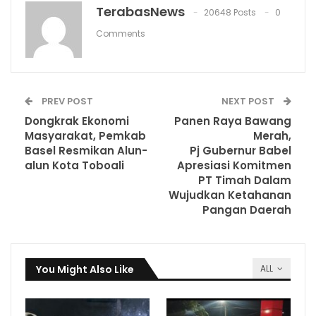
TerabasNews
20648 Posts
0
Comments
PREV POST
NEXT POST
Dongkrak Ekonomi
Panen Raya Bawang
Masyarakat, Pemkab
Merah,
Basel Resmikan Alun-
Pj Gubernur Babel
alun Kota Toboali
Apresiasi Komitmen
PT Timah Dalam
Wujudkan Ketahanan
Pangan Daerah
You Might Also Like
ALL