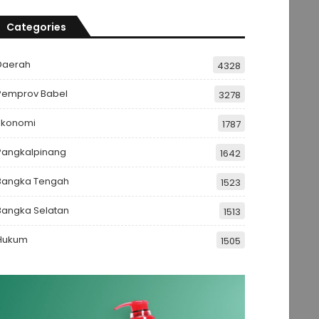
Categories
Daerah
4328
Pemprov Babel
3278
Ekonomi
1787
Pangkalpinang
1642
Bangka Tengah
1523
Bangka Selatan
1513
Hukum
1505