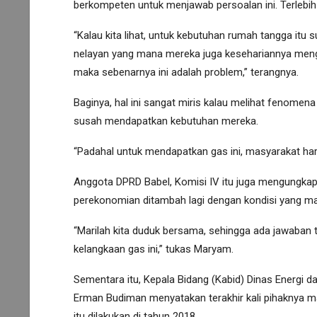
berkompeten untuk menjawab persoalan ini. Terlebi
“Kalau kita lihat, untuk kebutuhan rumah tangga it
nelayan yang mana mereka juga kesehariannya menggu
maka sebenarnya ini adalah problem,” terangnya.
Baginya, hal ini sangat miris kalau melihat fenome
susah mendapatkan kebutuhan mereka.
“Padahal untuk mendapatkan gas ini, masyarakat haru
Anggota DPRD Babel, Komisi IV itu juga mengungkapka
perekonomian ditambah lagi dengan kondisi yang ma
“Marilah kita duduk bersama, sehingga ada jawaban t
kelangkaan gas ini,” tukas Maryam.
Sementara itu, Kepala Bidang (Kabid) Dinas Energi d
Erman Budiman menyatakan terakhir kali pihaknya 
itu dilakukan di tahun 2018.