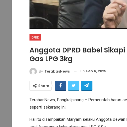
DPRD
Anggota DPRD Babel Sikap
Gas LPG 3kg
On
Feb 6, 2025
By
TerabasNews
Share
TerabasNews, Pangkalpinang – Pemerintah harus se
seperti sekarang ini.
Hal itu disampaikan Maryam selaku Anggota Dewan P
soal fenomena kelangkaan gas LPG 3 Kg.