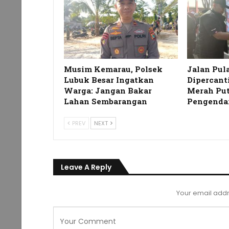
Musim Kemarau, Polsek
Jalan Pul
Lubuk Besar Ingatkan
Dipercant
Warga: Jangan Bakar
Merah Put
Lahan Sembarangan
Pengenda
PREV
NEXT
Leave A Reply
Your email addr