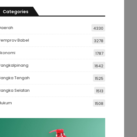
Categories
Daerah
4330
Pemprov Babel
3278
Ekonomi
1787
Pangkalpinang
1642
Bangka Tengah
1525
Bangka Selatan
1513
Hukum
1508