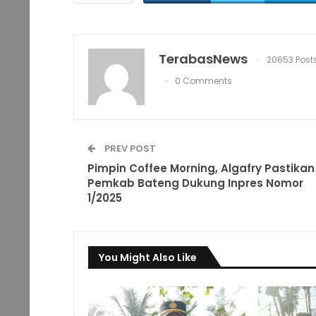
TerabasNews
20653 Post
0 Comments
PREV POST
Pimpin Coffee Morning, Algafry Pastikan
Pemkab Bateng Dukung Inpres Nomor
1/2025
You Might Also Like