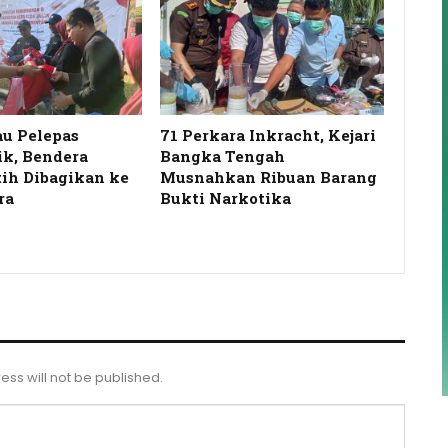
au Pelepas
71 Perkara Inkracht, Kejari
ik, Bendera
Bangka Tengah
ih Dibagikan ke
Musnahkan Ribuan Barang
ra
Bukti Narkotika
ess will not be published.