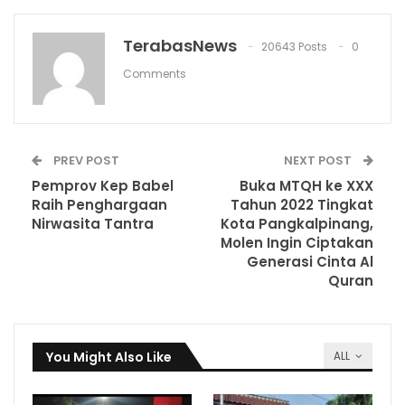
TerabasNews
20643 Posts
0
Comments
PREV POST
NEXT POST
Pemprov Kep Babel
Buka MTQH ke XXX
Raih Penghargaan
Tahun 2022 Tingkat
Nirwasita Tantra
Kota Pangkalpinang,
Molen Ingin Ciptakan
Generasi Cinta Al
Quran
You Might Also Like
ALL