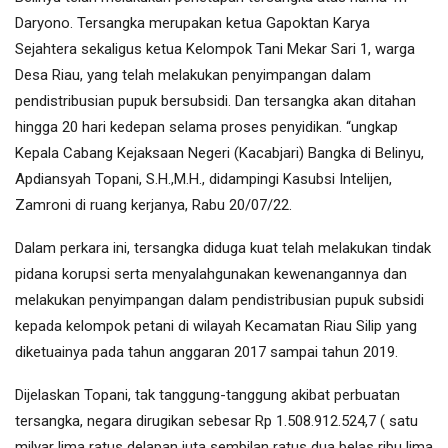
Daryono. Tersangka merupakan ketua Gapoktan Karya
Sejahtera sekaligus ketua Kelompok Tani Mekar Sari 1, warga
Desa Riau, yang telah melakukan penyimpangan dalam
pendistribusian pupuk bersubsidi. Dan tersangka akan ditahan
hingga 20 hari kedepan selama proses penyidikan. “ungkap
Kepala Cabang Kejaksaan Negeri (Kacabjari) Bangka di Belinyu,
Apdiansyah Topani, S.H.,M.H., didampingi Kasubsi Intelijen,
Zamroni di ruang kerjanya, Rabu 20/07/22.
Dalam perkara ini, tersangka diduga kuat telah melakukan tindak
pidana korupsi serta menyalahgunakan kewenangannya dan
melakukan penyimpangan dalam pendistribusian pupuk subsidi
kepada kelompok petani di wilayah Kecamatan Riau Silip yang
diketuainya pada tahun anggaran 2017 sampai tahun 2019.
Dijelaskan Topani, tak tanggung-tanggung akibat perbuatan
tersangka, negara dirugikan sebesar Rp 1.508.912.524,7 ( satu
milyar lima ratus delapan juta sembilan ratus dua belas ribu lima