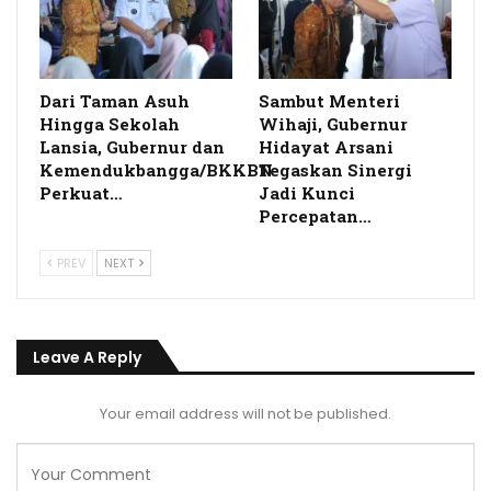
Dari Taman Asuh
Sambut Menteri
Hingga Sekolah
Wihaji, Gubernur
Lansia, Gubernur dan
Hidayat Arsani
Kemendukbangga/BKKBN
Tegaskan Sinergi
Perkuat…
Jadi Kunci
Percepatan…
PREV
NEXT
Leave A Reply
Your email address will not be published.